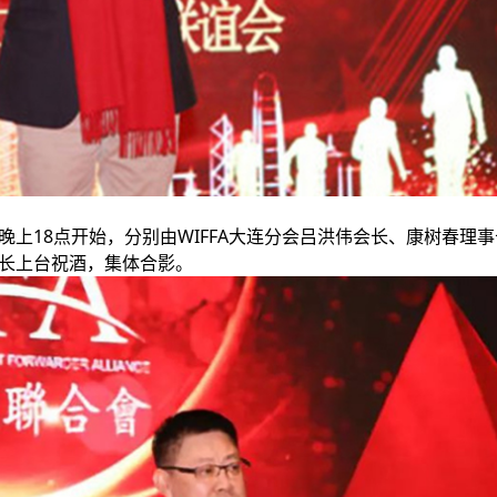
从晚上18点开始，分别由WIFFA大连分会吕洪伟会长、康树春理
长上台祝酒，集体合影。