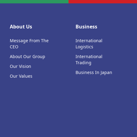
About Us
Business
Message From The
International
CEO
Logistics
About Our Group
International
Trading
Our Vision
Business In Japan
Our Values