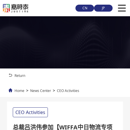
CN
JP
Return
>
>
Home
News Center
CEO Activities
CEO Activities
总裁吕洪伟参加【WIFFA中日物流专项