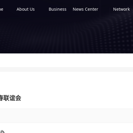
me
About Us
Business
News Center
Network
新春联谊会
举办，